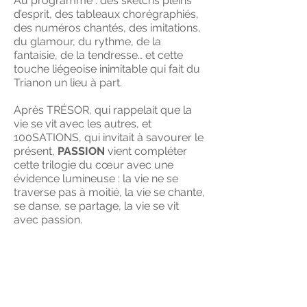
Au programme : des sketchs pleins
d’esprit, des tableaux chorégraphiés,
des numéros chantés, des imitations,
du glamour, du rythme, de la
fantaisie, de la tendresse… et cette
touche liégeoise inimitable qui fait du
Trianon un lieu à part.
Après TRÉSOR, qui rappelait que la
vie se vit avec les autres, et
100SATIONS, qui invitait à savourer le
présent,
PASSION
vient compléter
cette trilogie du cœur avec une
évidence lumineuse : la vie ne se
traverse pas à moitié, la vie se chante,
se danse, se partage, la vie se vit
avec passion.
La revue TRESOR sera présentée au
14 décembre 2024 au 12 janvier
2025 au Théâtre du Trianon de
Liège.