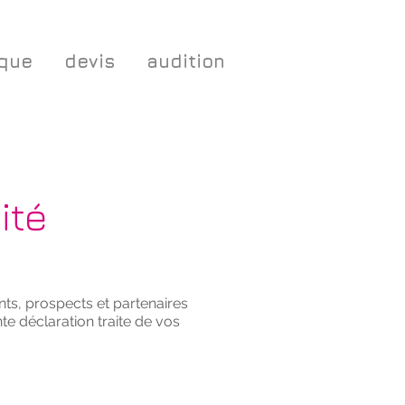
ique
devis
audition
ité
nts, prospects et partenaires
e déclaration traite de vos