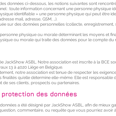
 des données ci-dessous, les notions suivantes sont rencontr
l : toute information concernant une personne physique identi
sique identifiable » une personne physique qui peut être ide
adresse mail, adresse, GSM, …).
tuée sur des données personnelles (collecte, enregistrement, 
 personne physique ou morale déterminant les moyens et final
hysique ou morale qui traite des données pour le compte du 
 JackShow ASBL. Notre association est inscrite à la BCE sou
vaux 13 à 4020 Liège en Belgique.
tement, notre association est tenue de respecter les exigenc
 finalités qu’elle détermine elle-même. Elle est responsable
de ses clients, prospects ou partenaires.
a protection des données
 données a été désigné par JackShow ASBL, afin de mieux gar
 question, commentaire, ou requête que vous pourriez avoir à 