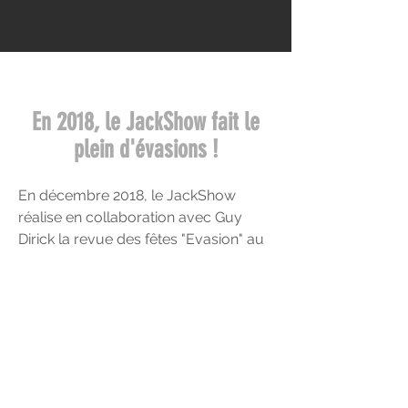
En 2018, le JackShow fait le
plein d'évasions !
En décembre 2018, le JackShow
réalise en collaboration avec Guy
Dirick la revue des fêtes "Evasion" au
Trianon de Liège.
Evasion
Politique de confidentialité
Photos :
Marc Daine
© JackShow 2018