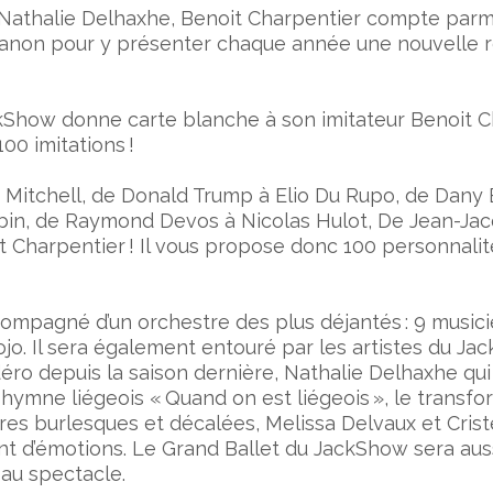
t Nathalie Delhaxhe, Benoit Charpentier compte parmi
Trianon pour y présenter chaque année une nouvelle r
ckShow donne carte blanche à son imitateur Benoit C
100 imitations !
Mitchell, de Donald Trump à Elio Du Rupo, de Dany Br
abin, de Raymond Devos à Nicolas Hulot, De Jean-Ja
t Charpentier ! Il vous propose donc 100 personnalit
ompagné d’un orchestre des plus déjantés : 9 musicie
o. Il sera également entouré par les artistes du Jac
adéro depuis la saison dernière, Nathalie Delhaxhe qu
hymne liégeois « Quand on est liégeois », le transfo
res burlesques et décalées, Melissa Delvaux et Criste
nt d’émotions. Le Grand Ballet du JackShow sera auss
 au spectacle.