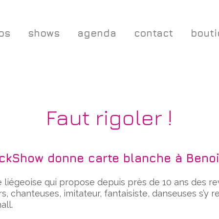
os
shows
agenda
contact
bout
Faut rigoler !
JackShow donne carte blanche à Benoi
liégeoise qui propose depuis près de 10 ans des re
s, chanteuses, imitateur, fantaisiste, danseuses s’y 
all.