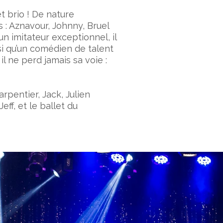
t brio ! De nature
 : Aznavour, Johnny, Bruel
un imitateur exceptionnel, il
si qu’un comédien de talent
il ne perd jamais sa voie :
pentier, Jack, Julien
eff, et le ballet du