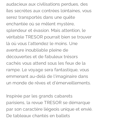
audacieux aux civilisations perdues, des 
îles secrètes aux contrées lointaines, vous 
serez transportés dans une quête 
enchantée où se mêlent mystère, 
splendeur et évasion. Mais attention, le 
véritable TRESOR pourrait bien se trouver 
là où vous l'attendez le moins. Une 
aventure inoubliable pleine de 
découvertes et de fabuleux trésors 
cachés vous attend sous les feux de la 
rampe. Le voyage sera fantastique, vous 
emmenant au-delà de l'imaginaire dans 
un monde de rêves et d'émerveillements.
Inspirée par les grands cabarets 
parisiens, la revue TRESOR se démarque 
par son caractère liégeois unique et envié. 
De tableaux chantés en ballets 
envoûtants, de sketchs hilarants en 
performances vocales éblouissantes, ce 
voyage…