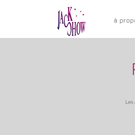
à prop
Les 