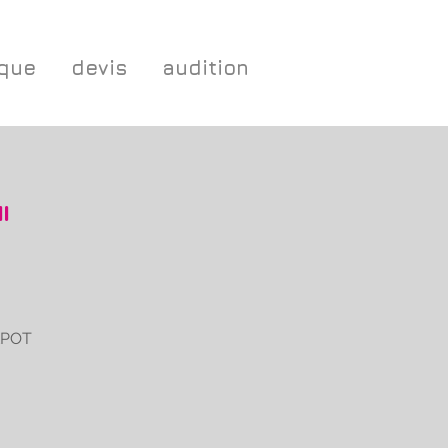
ique
devis
audition
"
CKPOT