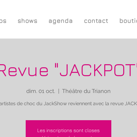
os
shows
agenda
contact
bout
Revue "JACKPOT
dim. 01 oct.
  |  
Théâtre du Trianon
artistes de choc du JackShow reviennent avec la revue JA
Les inscriptions sont closes