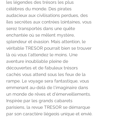
les légendes des trésors les plus 
célèbres du monde. Des pirates 
audacieux aux civilisations perdues, des 
îles secrètes aux contrées lointaines, vous 
serez transportés dans une quête 
enchantée où se mêlent mystère, 
splendeur et évasion. Mais attention, le 
véritable TRESOR pourrait bien se trouver 
là où vous l'attendez le moins. Une 
aventure inoubliable pleine de 
découvertes et de fabuleux trésors 
cachés vous attend sous les feux de la 
rampe. Le voyage sera fantastique, vous 
emmenant au-delà de l'imaginaire dans 
un monde de rêves et d'émerveillements.
Inspirée par les grands cabarets 
parisiens, la revue TRESOR se démarque 
par son caractère liégeois unique et envié. 
De tableaux chantés en ballets 
envoûtants, de sketchs hilarants en 
performances vocales éblouissantes, ce 