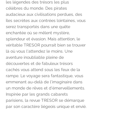
les légendes des trésors les plus 
célèbres du monde. Des pirates 
audacieux aux civilisations perdues, des 
îles secrètes aux contrées lointaines, vous 
serez transportés dans une quête 
enchantée où se mêlent mystère, 
splendeur et évasion. Mais attention, le 
véritable TRESOR pourrait bien se trouver 
là où vous l'attendez le moins. Une 
aventure inoubliable pleine de 
découvertes et de fabuleux trésors 
cachés vous attend sous les feux de la 
rampe. Le voyage sera fantastique, vous 
emmenant au-delà de l'imaginaire dans 
un monde de rêves et d'émerveillements.
Inspirée par les grands cabarets 
parisiens, la revue TRESOR se démarque 
par son caractère liégeois unique et envié. 
De tableaux chantés en ballets 
envoûtants, de sketchs hilarants en 
performances vocales éblouissantes, ce 