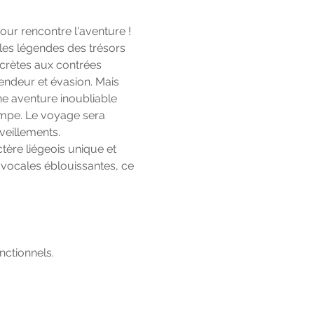
our rencontre l'aventure ! 
les légendes des trésors 
ecrètes aux contrées 
endeur et évasion. Mais 
ne aventure inoubliable 
ampe. Le voyage sera 
veillements.
ère liégeois unique et 
 vocales éblouissantes, ce 
ctionnels.