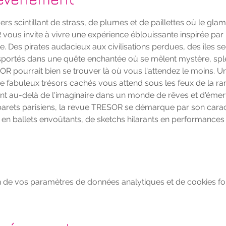
s scintillant de strass, de plumes et de paillettes où le glam
ous invite à vivre une expérience éblouissante inspirée par 
. Des pirates audacieux aux civilisations perdues, des îles s
nsportés dans une quête enchantée où se mêlent mystère, spl
SOR pourrait bien se trouver là où vous l'attendez le moins. U
e fabuleux trésors cachés vous attend sous les feux de la r
t au-delà de l'imaginaire dans un monde de rêves et d'émer
barets parisiens, la revue TRESOR se démarque par son caract
 en ballets envoûtants, de sketchs hilarants en performances
 de vos paramètres de données analytiques et de cookies fon