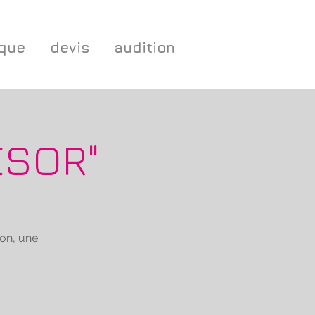
ique
devis
audition
ESOR"
on, une