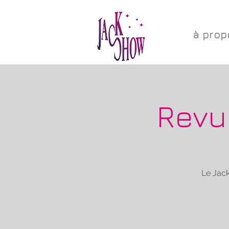
à prop
Revu
Le Jac