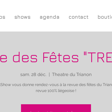
os
shows
agenda
contact
bout
e des Fêtes "TR
sam. 28 déc.
  |  
Theatre du Trianon
kShow vous donne rendez-vous à la revue des fêtes du Trian
revue 100% liégeoise !