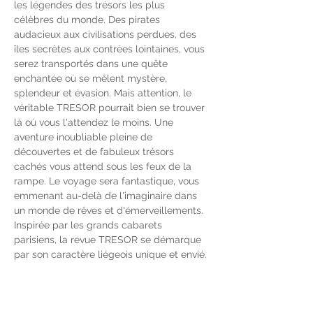
les légendes des trésors les plus 
célèbres du monde. Des pirates 
audacieux aux civilisations perdues, des 
îles secrètes aux contrées lointaines, vous 
serez transportés dans une quête 
enchantée où se mêlent mystère, 
splendeur et évasion. Mais attention, le 
véritable TRESOR pourrait bien se trouver 
là où vous l'attendez le moins. Une 
aventure inoubliable pleine de 
découvertes et de fabuleux trésors 
cachés vous attend sous les feux de la 
rampe. Le voyage sera fantastique, vous 
emmenant au-delà de l'imaginaire dans 
un monde de rêves et d'émerveillements.
Inspirée par les grands cabarets 
parisiens, la revue TRESOR se démarque 
par son caractère liégeois unique et envié. 
De tableaux chantés en ballets 
envoûtants, de sketchs hilarants en 
performances vocales éblouissantes, ce 