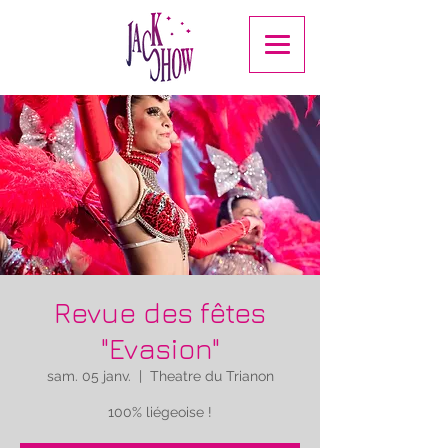
Revue des fêtes
"Evasion"
sam. 05 janv.
  |  
Theatre du Trianon
100% liégeoise !