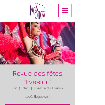
Revue des fêtes
"Evasion"
lun. 31 déc.
  |  
Theatre du Trianon
100% liégeoise !