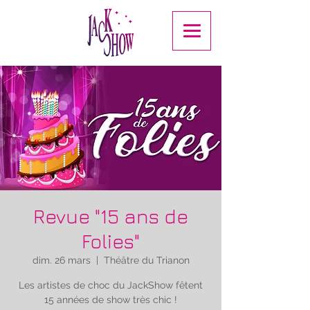
Revue "15 ans de
Folies"
dim. 26 mars
  |  
Théâtre du Trianon
Les artistes de choc du JackShow fêtent
15 années de show très chic !