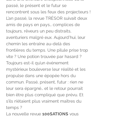
passé, le présent et le futur se 
rencontrent sous les feux des projecteurs !
L’an passé, la revue TRÉSOR suivait deux 
amis de pays en pays… complices de 
toujours, rêveurs un peu distraits, 
aventuriers malgré eux. Aujourd’hui, leur 
chemin les entraîne au-delà des 
frontières du temps. Une pilule prise trop 
vite ? Une potion trouvée par hasard ? 
Toujours est-il qu’un événement 
mystérieux bouleverse leur réalité et les 
propulse dans une épopée hors du 
commun. Passé, présent, futur : rien ne 
leur sera épargné… et le retour pourrait 
bien être plus compliqué que prévu. Et 
s’ils n’étaient plus vraiment maîtres du 
temps ?
La nouvelle revue 
100SATIONS
 vous 
invite à un véritable 
voyage dans le 
temps
, parsemé de rires, d’émotions, 
d'imitations,…