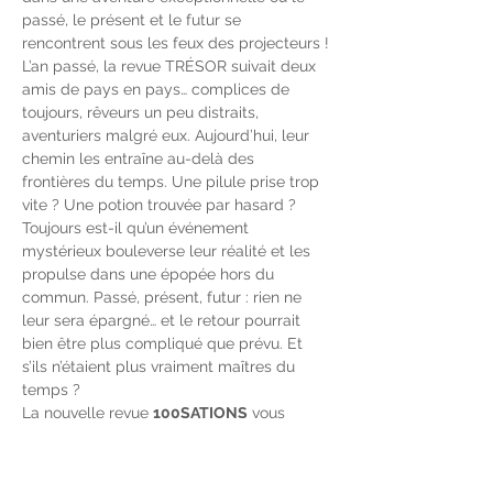
passé, le présent et le futur se 
rencontrent sous les feux des projecteurs !
L’an passé, la revue TRÉSOR suivait deux 
amis de pays en pays… complices de 
toujours, rêveurs un peu distraits, 
aventuriers malgré eux. Aujourd’hui, leur 
chemin les entraîne au-delà des 
frontières du temps. Une pilule prise trop 
vite ? Une potion trouvée par hasard ? 
Toujours est-il qu’un événement 
mystérieux bouleverse leur réalité et les 
propulse dans une épopée hors du 
commun. Passé, présent, futur : rien ne 
leur sera épargné… et le retour pourrait 
bien être plus compliqué que prévu. Et 
s’ils n’étaient plus vraiment maîtres du 
temps ?
La nouvelle revue 
100SATIONS
 vous 
invite à un véritable 
voyage dans le 
temps
, parsemé de rires, d’émotions, 
d'imitations,…