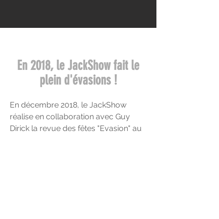
En 2018, le JackShow fait le
plein d'évasions !
En décembre 2018, le JackShow
réalise en collaboration avec Guy
Dirick la revue des fêtes "Evasion" au
Trianon de Liège.
Evasion
Politique de confidentialité
Photos :
Marc Daine
© JackShow 2018