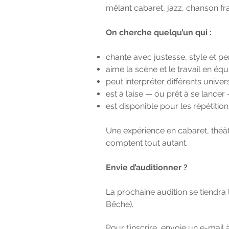
mêlant cabaret, jazz, chanson fr
On cherche quelqu’un qui :
chante avec justesse, style et per
aime la scène et le travail en équ
peut interpréter différents unive
est à l’aise — ou prêt à se lanc
est disponible pour les répétition
Une expérience en cabaret, théâtr
comptent tout autant.
Envie d’auditionner ?
La prochaine audition se tiendra
Bêche).
Pour t’inscrire, envoie un e-mail 