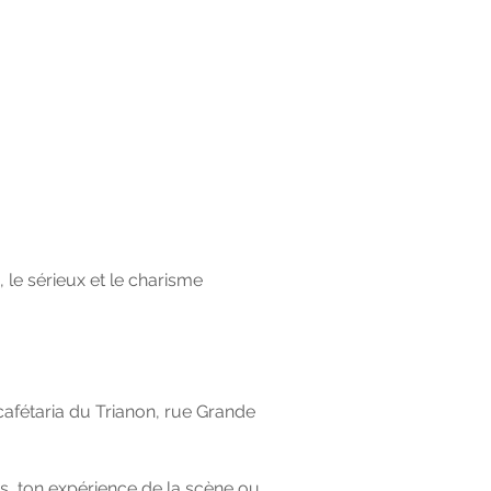
 le sérieux et le charisme
cafétaria du Trianon, rue Grande
s, ton expérience de la scène ou