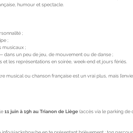
ançaise, humour et spectacle.
sonnalité ;
ipe ;
rs musicaux ;
er — dans un peu de jeu, de mouvement ou de danse ;
s et les représentations en soirée, week-end et jours fériés.
e musical ou chanson française est un vrai plus, mais l’envie,
 le
11 juin à 19h au Trianon de Liège
(accès via le parking de 
à
info@jackshow.be
en te présentant brièvement : ton parcour